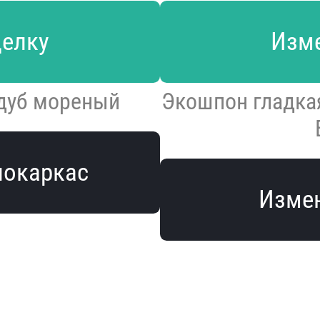
делку
Изме
 дуб мореный
Экошпон гладкая
локаркас
Измен