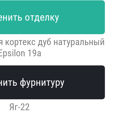
нить отделку
 кортекс дуб натуральный
Epsilon 19a
ить фурнитуру
Яг-22